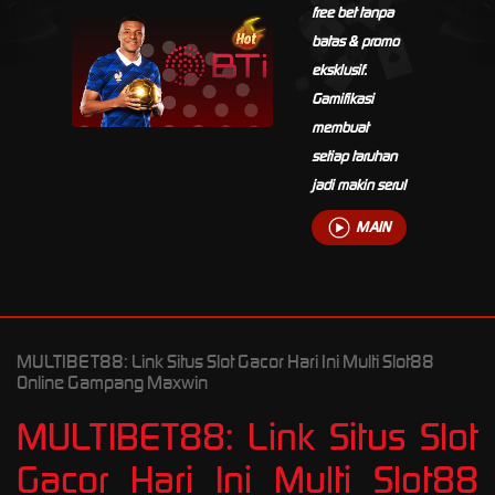
free bet tanpa
batas & promo
eksklusif.
Gamifikasi
membuat
setiap taruhan
jadi makin seru!
MAIN
MULTIBET88: Link Situs Slot Gacor Hari Ini Multi Slot88
Online Gampang Maxwin
MULTIBET88: Link Situs Slot
Gacor Hari Ini Multi Slot88