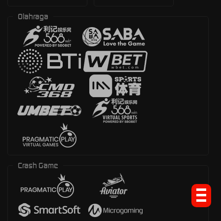
Olahraga
Crash Game