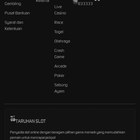
Referral
Gambling
833333
Live
Pusat Bantuan
Casino
Syarat dan
Race
Ketentuan
Togel
Olahraga
Crash
Game
Arcade
Poker
Sabung
Ayam
TARUHAN SLOT
Penyedia slot online dengan beragam pilihan game menarik yang memudahkan
pemain untuk mencapai jackpot