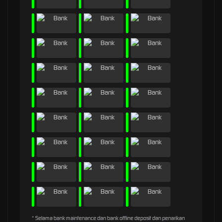
* Selama bank maintenance dan bank offline deposit dan penarikan