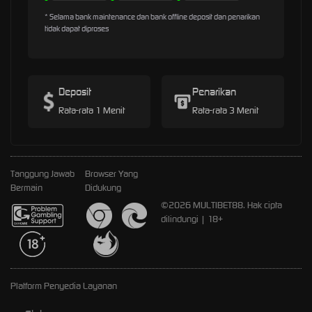
* Selama bank maintenance dan bank offline deposit dan penarikan
tidak dapat diproses
Deposit
Penarikan
Rata-rata 1 Menit
Rata-rata 3 Menit
Tanggung Jawab
Browser Yang
Bermain
Didukung
©2026 MULTIBET88. Hak cipta
dilindungi | 18+
Platform Penyedia Layanan