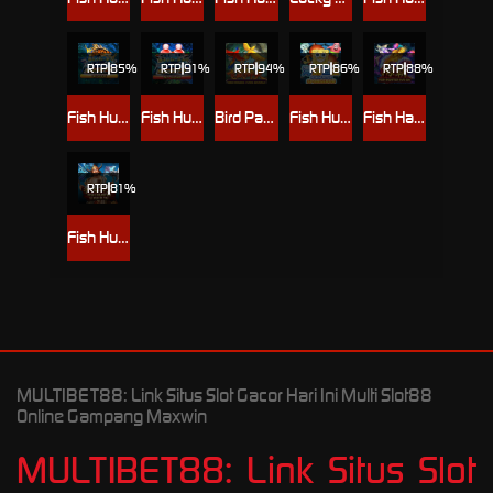
RTP
85%
RTP
91%
RTP
94%
RTP
86%
RTP
88%
Fish Hunter 2 EX-Newbie
Fish Hunter 2 EX-My Club
Bird Paradise
Fish Hunter Spongebob
Fish Haiba
RTP
81%
Fish Hunting: Li Kui Pi Yu
MULTIBET88: Link Situs Slot Gacor Hari Ini Multi Slot88
Online Gampang Maxwin
MULTIBET88: Link Situs Slot