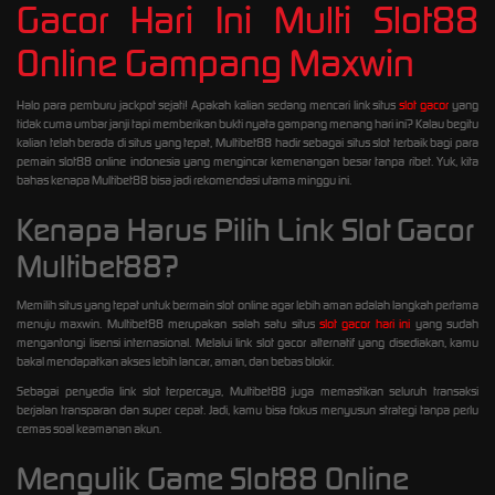
Gacor Hari Ini Multi Slot88
Online Gampang Maxwin
Halo para pemburu jackpot sejati! Apakah kalian sedang mencari link situs
slot gacor
yang
tidak cuma umbar janji tapi memberikan bukti nyata gampang menang hari ini? Kalau begitu
kalian telah berada di situs yang tepat, Multibet88 hadir sebagai situs slot terbaik bagi para
pemain slot88 online indonesia yang mengincar kemenangan besar tanpa ribet. Yuk, kita
bahas kenapa Multibet88 bisa jadi rekomendasi utama minggu ini.
Kenapa Harus Pilih Link Slot Gacor
Multibet88?
Memilih situs yang tepat untuk bermain slot online agar lebih aman adalah langkah pertama
menuju maxwin. Multibet88 merupakan salah satu situs
slot gacor hari ini
yang sudah
mengantongi lisensi internasional. Melalui link slot gacor alternatif yang disediakan, kamu
bakal mendapatkan akses lebih lancar, aman, dan bebas blokir.
Sebagai penyedia link slot terpercaya, Multibet88 juga memastikan seluruh transaksi
berjalan transparan dan super cepat. Jadi, kamu bisa fokus menyusun strategi tanpa perlu
cemas soal keamanan akun.
Mengulik Game Slot88 Online