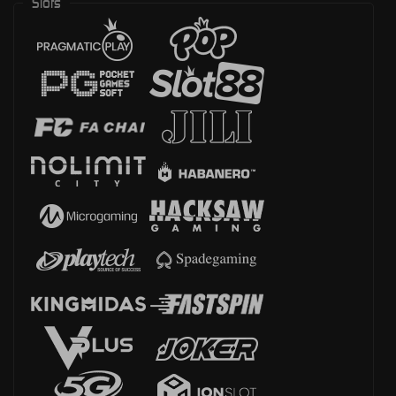
Slots