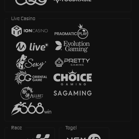
Live Casino
Race
Togel