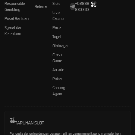
Responsible
Slots
+62888
Referral
Gambling
833333
Live
Pusat Bantuan
Casino
Syarat dan
Race
Ketentuan
Togel
Olahraga
Crash
Game
Arcade
Poker
Sabung
Ayam
TARUHAN SLOT
Penyedia slot online dengan beragam pilihan game menarik yang memudahkan