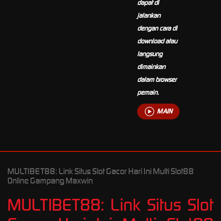
dapat di
jalankan
dengan cara di
download atau
langsung
dimainkan
dalam browser
pemain.
MAIN
MULTIBET88: Link Situs Slot Gacor Hari Ini Multi Slot88
Online Gampang Maxwin
MULTIBET88: Link Situs Slot