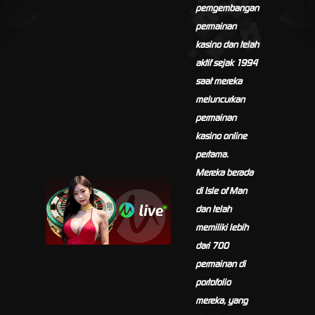
pemgembangan
permainan
kasino dan telah
aktif sejak 1994
saat mereka
meluncurkan
permainan
kasino online
pertama.
Mereka berada
di Isle of Man
dan telah
memiliki lebih
dari 700
permainan di
portofolio
mereka, yang