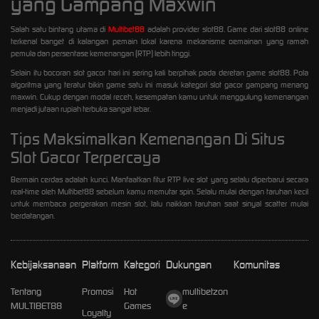
yang Gampang Maxwin
Salah satu bintang utama di
Multibet88
adalah provider slot88. Game dari slot88 online
terkenal banget di kalangan pemain lokal karena mekanisme oemainan yang ramah
pemula dan persentase kemenangan (RTP) lebih tinggi.
Selain itu bocoran slot gacor hari ini sering kali berpihak pada deretan game slot88. Pola
algoritma yang teratur bikin game satu ini masuk kategori slot gacor gampang menang
maxwin. Cukup dengan modal receh, kesempatan kamu untuk menggulung kemenangan
menjadi jutaan rupiah terbuka sangat lebar.
Tips Maksimalkan Kemenangan Di Situs
Slot Gacor Terpercaya
Bermain cerdas adalah kunci. Manfaatkan fitur RTP live slot yang selalu diperbarui secara
real-time oleh Multibet88 sebelum kamu memutar spin. Selalu mulai dengan taruhan kecil
untuk membaca pergerakan mesin slot, lalu naikkan taruhan saat sinyal scatter mulai
berdatangan.
Kebijaksanaan
Platform
Kategori
Dukungan
Komunitas
Tentang
Promosi
Hot
multibetzon
MULTIBET88
Games
e
Loyalty